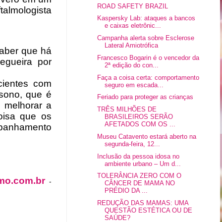
ROAD SAFETY BRAZIL
talmologista
Kaspersky Lab: ataques a bancos
e caixas eletrônic...
Campanha alerta sobre Esclerose
Lateral Amiotrófica
saber que há
Francesco Bogarin é o vencedor da
egueira por
2ª edição do con...
Faça a coisa certa: comportamento
cientes com
seguro em escada...
sono, que é
Feriado para proteger as crianças
 melhorar a
TRÊS MILHÕES DE
oisa que os
BRASILEIROS SERÃO
AFETADOS COM OS ...
mpanhamento
Museu Catavento estará aberto na
segunda-feira, 12...
Inclusão da pessoa idosa no
ambiente urbano – Um d...
TOLERÂNCIA ZERO COM O
mo.com.br
-
CÂNCER DE MAMA NO
PRÉDIO DA ...
REDUÇÃO DAS MAMAS: UMA
QUESTÃO ESTÉTICA OU DE
SAÚDE?