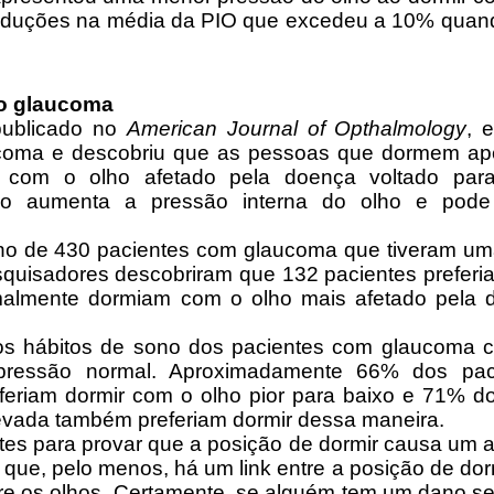
 reduções na média da PIO que excedeu a 10% qua
 o glaucoma
publicado no
American Journal of Opthalmology
, 
ucoma e descobriu que as pessoas que dormem a
 com o olho afetado pela doença voltado par
o aumenta a pressão interna do olho e pode 
no de 430 pacientes com glaucoma que tiveram um
quisadores descobriram que 132 pacientes preferi
malmente dormiam com o olho mais afetado pela 
s hábitos de sono dos pacientes com glaucoma 
 pressão normal. Aproximadamente 66% dos pa
eriam dormir com o olho pior para baixo e 71% d
evada também preferiam dormir dessa maneira.
ntes para provar que a posição de dormir causa um
ue, pelo menos, há um link entre a posição de dorm
tre os olhos. Certamente, se alguém tem um dano 