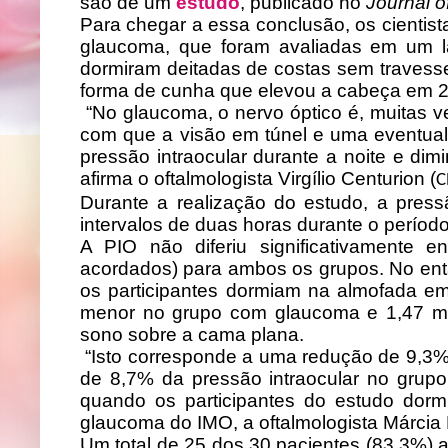
são de um
estudo
, publicado no
Journal 
Para chegar a essa conclusão, os cienti
glaucoma, que foram avaliadas em um l
dormiram deitadas de costas sem travess
forma de cunha que elevou a cabeça em 20 
“No glaucoma, o nervo óptico é, muitas v
com que a visão em túnel e uma eventual
pressão intraocular durante a noite e dim
afirma o oftalmologista Virgílio Centurion (
C
Durante a realização do estudo, a pressã
intervalos de duas horas durante o períod
A PIO não diferiu significativamente e
acordados) para ambos os grupos. No enta
os participantes dormiam na almofada e
menor no grupo com glaucoma e 1,47 m
sono sobre a cama plana.
“Isto corresponde a uma redução de 9,3
de 8,7% da pressão intraocular no gru
quando os participantes do estudo dormi
glaucoma do IMO,
a
oftalmologista Márci
Um total de 25 dos 30 pacientes (83,3%)