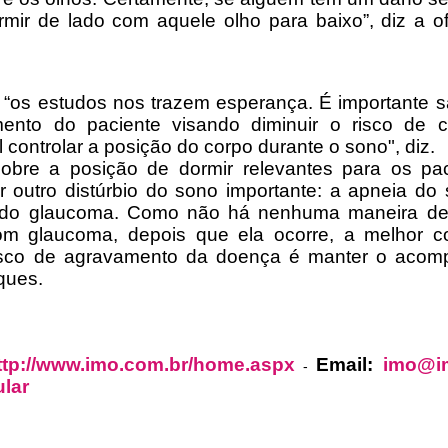
rmir de lado com aquele olho para baixo”, diz a of
 “os estudos nos trazem esperança. É importante 
nto do paciente visando diminuir o risco de c
controlar a posição do corpo durante o sono", diz.
obre a posição de dormir relevantes para os pa
outro distúrbio do sono importante: a apneia do 
to do glaucoma. Como não há nenhuma maneira de
m glaucoma, depois que ela ocorre, a melhor c
 risco de agravamento da doença é manter o aco
ques.
ttp://www.imo.com.br/home.aspx
Email:
imo@i
-
lar