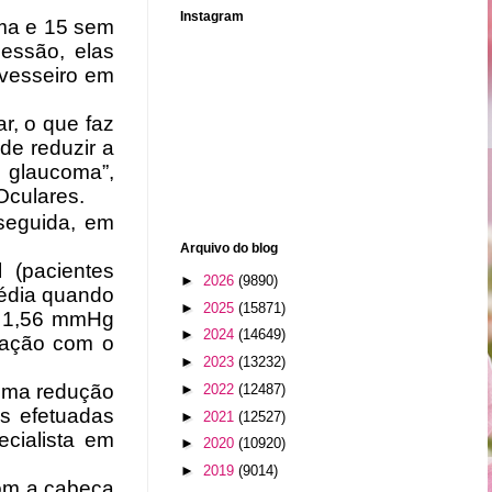
Instagram
oma e 15 sem
essão, elas
avesseiro em
r, o que faz
de reduzir a
o glaucoma”,
 Oculares.
 seguida, em
Arquivo do blog
 (pacientes
►
2026
(9890)
média quando
►
2025
(15871)
e 1,56 mmHg
►
2024
(14649)
ração com o
►
2023
(13232)
 uma redução
►
2022
(12487)
s efetuadas
►
2021
(12527)
ecialista em
►
2020
(10920)
►
2019
(9014)
com a cabeça