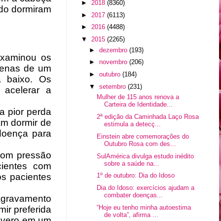
►
2018
(8360)
ndo dormiram
►
2017
(6113)
►
2016
(4488)
▼
2015
(2265)
►
dezembro
(193)
examinou os
►
novembro
(206)
penas de um
►
outubro
(184)
a baixo. Os
▼
setembro
(231)
acelerar a
Mulher de 115 anos renova a
Carteira de Identidade...
a pior perda
2ª edição da Caminhada Laço Rosa
am dormir de
estimula a detecç...
doença para
Einstein abre comemorações do
Outubro Rosa com des...
com pressão
SulAmérica divulga estudo inédito
sobre a saúde na...
cientes com
1º de outubro: Dia do Idoso
os pacientes
Dia do Idoso: exercícios ajudam a
combater doenças...
 agravamento
“Hoje eu tenho minha autoestima
ir preferida
de volta”, afirma ...
severo em um