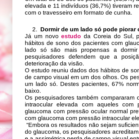
elevada e 11 indivíduos (36,7%) tiveram
com o travesseiro em formato de cunha.
2.
Dormir de um lado só pode piorar
Já um novo
estudo
da Coreia do Sul, 
hábitos de sono dos pacientes com gla
lado só são mais propensas a dormir
pesquisadores defendem que a posiçã
deterioração da visão.
O estudo reuniu dados dos hábitos de so
de campo visual em um dos olhos. Os pes
um lado só. Destes pacientes, 67% nor
baixo.
Os pesquisadores também compararam o
intraocular elevada com aqueles com
glaucoma com pressão ocular normal pref
com glaucoma com pressão intraocular el
“Embora os resultados não sejam suficie
do glaucoma, os pesquisadores acreditam q
e a assimétrica perda de campo visual en