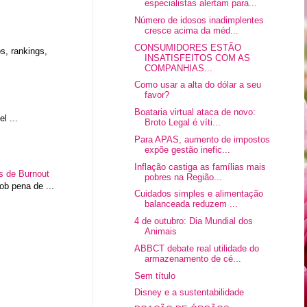
especialistas alertam para...
Número de idosos inadimplentes
cresce acima da méd...
CONSUMIDORES ESTÃO
, rankings,
INSATISFEITOS COM AS
COMPANHIAS...
Como usar a alta do dólar a seu
favor?
Boataria virtual ataca de novo:
l ...
Broto Legal é víti...
Para APAS, aumento de impostos
expõe gestão inefic...
Inflação castiga as famílias mais
os de Burnout
pobres na Região...
b pena de ...
Cuidados simples e alimentação
balanceada reduzem ...
4 de outubro: Dia Mundial dos
Animais
ABBCT debate real utilidade do
armazenamento de cé...
Sem título
Disney e a sustentabilidade