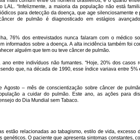
a mais comum entre os homens brasileiros, e o quarto entre
do LAL. “Infelizmente, a maioria da população não está famil
ódicos para detecção da doença, que age silenciosamente e po
 câncer de pulmão é diagnosticado em estágios avançad
folha, 76% dos entrevistados nunca falaram com o médico s
 informados sobre a doença. A alta incidência também foi c
onhecer alguém que tem ou teve câncer de pulmão.
ano entre indivíduos não fumantes. “Hoje, 20% dos casos r
sendo que, na década de 1990, esse índice variava entre 5% e
e Agosto – mês de conscientização sobre câncer de pulmã
opulação a cuidar do pulmão. Este ano, as ações para di
ensejo do Dia Mundial sem Tabaco.
 estão relacionadas ao tabagismo, estilo de vida, excesso 
res genéticos. O paciente que apresenta sintomas constantes, co