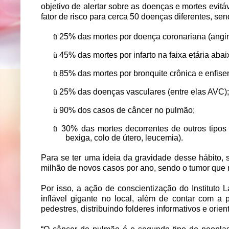
objetivo de alertar sobre as doenças e mortes evit
fator de risco para cerca 50 doenças diferentes, se
ü
25% das mortes por doença coronariana (angina
ü
45% das mortes por infarto na faixa etária aba
ü
85% das mortes por bronquite crônica e enfis
ü
25% das doenças vasculares (entre elas AVC);
ü
90% dos casos de câncer no pulmão;
ü
30% das mortes decorrentes de outros tipos d
bexiga, colo de útero, leucemia).
Para se ter uma ideia da gravidade desse hábito,
milhão de novos casos por ano, sendo o tumor que 
Por isso, a ação de conscientização do Instituto
inflável gigante no local, além de contar com 
pedestres, distribuindo folderes informativos e orie