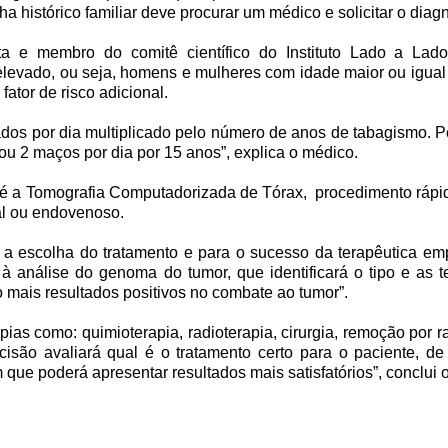
ha histórico familiar deve procurar um médico e solicitar o diagn
a e membro do comitê científico do Instituto Lado a Lado
 elevado, ou seja, homens e mulheres com idade maior ou igua
ator de risco adicional.
os por dia multiplicado pelo número de anos de tabagismo. P
ou 2 maços por dia por 15 anos”, explica o médico.
é a Tomografia Computadorizada de Tórax, procedimento rápido
ral ou endovenoso.
ra a escolha do tratamento e para o sucesso da terapêutica e
 à análise do genoma do tumor, que identificará o tipo e as 
 mais resultados positivos no combate ao tumor”.
pias como: quimioterapia, radioterapia, cirurgia, remoção por r
ecisão avaliará qual é o tratamento certo para o paciente, d
e poderá apresentar resultados mais satisfatórios”, conclui o