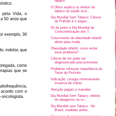
tabaco
óstico.
H.Olhos explica os efeitos do
tabaco na saúde ocul...
 pela Vida, o
Dia Mundial Sem Tabaco: Câncer
l a 50 anos que
de Pulmão é o segun...
02 de junho é Dia Mundial de
Conscientização dos T...
or exemplo, 30
Crescimento da obesidade infantil
alerta para muda...
Obesidade infantil: como evitar
, indolor, que
esse problema?
Câncer de rim pode ser
diagnosticado precocemente
mpregada, como
Pediatras reforçam importância do
terapias que se
Teste do Pezinho
Indicação: cirurgia minimamente
invasiva de crânio
adiofrequência,
Atenção papais e mamães
e acordo com o
Dia Mundial Sem Tabaco: efeitos
 oncologista.
do tabagismo na vo...
Dia Mundial sem Tabaco - No
Brasil, medidas antita...