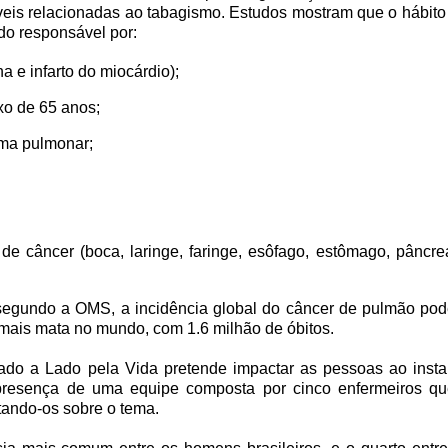
áveis relacionadas ao tabagismo. Estudos mostram que o hábit
ndo responsável por:
 e infarto do miocárdio);
ixo de 65 anos;
ema pulmonar;
e câncer (boca, laringe, faringe, esôfago, estômago, pâncrea
 segundo a OMS, a incidência global do câncer de pulmão pod
mais mata no mundo, com 1.6 milhão de óbitos.
 Lado a Lado pela Vida pretende impactar as pessoas ao inst
a presença de uma equipe composta por cinco enfermeiros q
ntando-os sobre o tema.