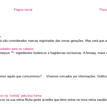
Página inicial
Post
o
 já são considerados marcas registradas das novas gerações. Mas será que a
uidados para os cabelos
nerjuve ™, ingredientes botânicos e fragrâncias exclusivas A Amway, maior 
nos aquilo que consumimos? Vivemos cercados por informações. Gráficos
sso na “corrida” pela boa forma
icos na sua rotina Muita gente acredita que deve entrar na nova rotina saudáve