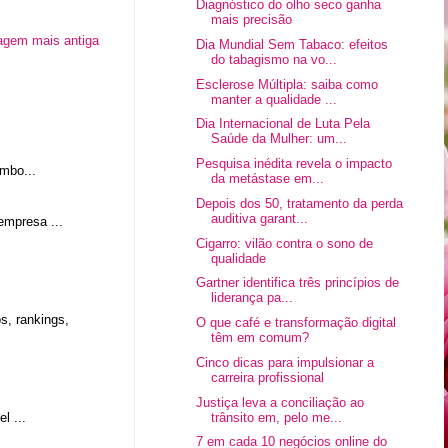
Diagnóstico do olho seco ganha
mais precisão
agem mais antiga
Dia Mundial Sem Tabaco: efeitos
do tabagismo na vo...
Esclerose Múltipla: saiba como
manter a qualidade ...
Dia Internacional de Luta Pela
Saúde da Mulher: um...
Pesquisa inédita revela o impacto
mbo...
da metástase em...
Depois dos 50, tratamento da perda
auditiva garant...
empresa ...
Cigarro: vilão contra o sono de
qualidade
Gartner identifica três princípios de
liderança pa...
, rankings,
O que café e transformação digital
têm em comum?
Cinco dicas para impulsionar a
carreira profissional
Justiça leva a conciliação ao
trânsito em, pelo me...
l ...
7 em cada 10 negócios online do