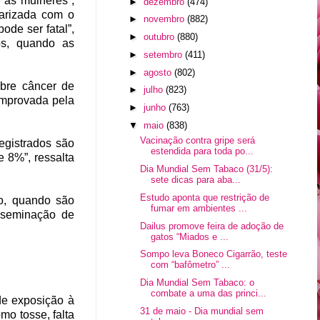
 as mulheres”,
►
dezembro
(474)
iarizada com o
►
novembro
(882)
de ser fatal”,
►
outubro
(880)
os, quando as
►
setembro
(411)
►
agosto
(802)
obre câncer de
►
julho
(823)
omprovada pela
►
junho
(763)
▼
maio
(838)
Vacinação contra gripe será
egistrados são
estendida para toda po...
 8%”, ressalta
Dia Mundial Sem Tabaco (31/5):
sete dicas para aba...
Estudo aponta que restrição de
o, quando são
fumar em ambientes ...
sseminação de
Dailus promove feira de adoção de
gatos “Miados e ...
Sompo leva Boneco Cigarrão, teste
com “bafômetro” ...
Dia Mundial Sem Tabaco: o
combate a uma das princi...
de exposição à
31 de maio - Dia mundial sem
mo tosse, falta