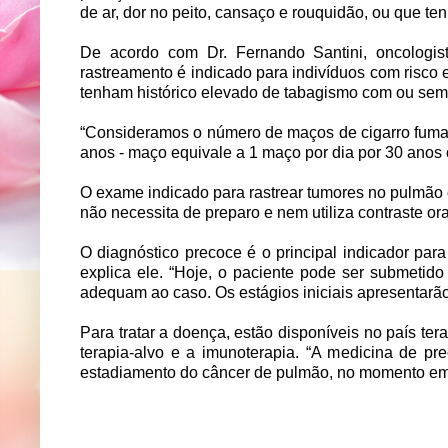
de ar, dor no peito, cansaço e rouquidão, ou que ten
De acordo com Dr. Fernando Santini, oncologist
rastreamento é indicado para indivíduos com risco
tenham histórico elevado de tabagismo com ou sem f
“Consideramos o número de maços de cigarro fumad
anos - maço equivale a 1 maço por dia por 30 anos 
O exame indicado para rastrear tumores no pulmão 
não necessita de preparo e nem utiliza contraste o
O diagnóstico precoce é o principal indicador pa
explica ele. “Hoje, o paciente pode ser submetido
adequam ao caso. Os estágios iniciais apresentarão
Para tratar a doença, estão disponíveis no país tera
terapia-alvo e a imunoterapia. “A medicina de pr
estadiamento do câncer de pulmão, no momento em qu