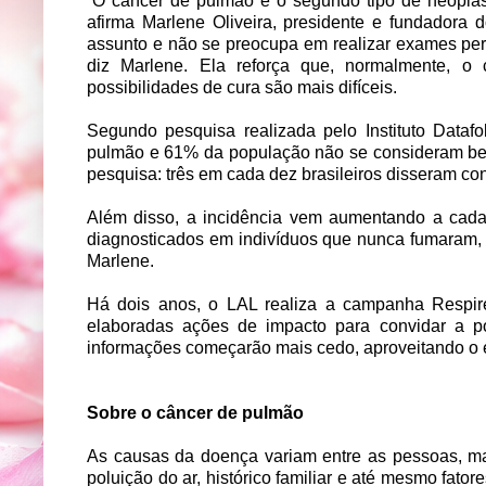
“O câncer de pulmão é o segundo tipo de neoplasi
afirma Marlene Oliveira, presidente e fundadora 
assunto e não se preocupa em realizar exames peri
diz Marlene. Ela reforça que, normalmente, o
possibilidades de cura são mais difíceis.
Segundo pesquisa realizada pelo Instituto Data
pulmão e 61% da população não se consideram bem
pesquisa: três em cada dez brasileiros disseram c
Além disso, a incidência vem aumentando a cada 
diagnosticados em indivíduos que nunca fumaram, 
Marlene.
Há dois anos, o LAL realiza a campanha Respir
elaboradas ações de impacto para convidar a p
informações começarão mais cedo, aproveitando o 
Sobre o câncer de pulmão
As causas da doença variam entre as pessoas, mas
poluição do ar, histórico familiar e até mesmo fato