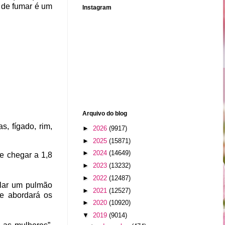
o de fumar é um
Instagram
Arquivo do blog
s, fígado, rim,
►
2026
(9917)
►
2025
(15871)
►
2024
(14649)
e chegar a 1,8
►
2023
(13232)
►
2022
(12487)
alar um pulmão
►
2021
(12527)
ue abordará os
►
2020
(10920)
▼
2019
(9014)