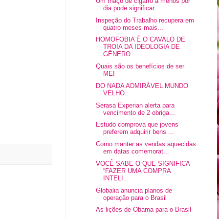
Um maço de cigarro a menos por
dia pode significar...
Inspeção do Trabalho recupera em
quatro meses mais...
HOMOFOBIA É O CAVALO DE
TROIA DA IDEOLOGIA DE
GÊNERO
Quais são os benefícios de ser
MEI
DO NADA ADMIRÁVEL MUNDO
VELHO
Serasa Experian alerta para
vencimento de 2 obriga...
Estudo comprova que jovens
preferem adquirir bens ...
Como manter as vendas aquecidas
em datas comemorat...
VOCÊ SABE O QUE SIGNIFICA
“FAZER UMA COMPRA
INTELI...
Globalia anuncia planos de
operação para o Brasil
As lições de Obama para o Brasil