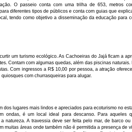
vação. O passeio conta com uma trilha de 653, metros c
para diferentes tipos de públicos e conta com guias que expli
 local, tendo como objetivo a disseminação da educação para 
curtir um turismo ecológico. As Cachoeiras do Jajá ficam a a
tes. Contam com algumas quedas, além das piscinas naturais. 
ristas. Com ingressos a R$ 10,00 por pessoa, a atração ofere
e quiosques com churrasqueiras para alugar.
um dos lugares mais lindos e apreciados para ecoturismo no es
em ondas, é um local ideal para descanso. Para aqueles 
 a natureza. A travessia deve ser feita pelo mar, de barco o
tem muitas áreas onde também não é permitida a presença de vis