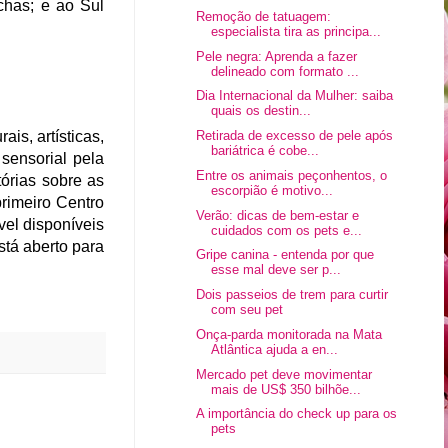
nchas; e ao Sul
Remoção de tatuagem:
especialista tira as principa...
Pele negra: Aprenda a fazer
delineado com formato ...
Dia Internacional da Mulher: saiba
quais os destin...
is, artísticas,
Retirada de excesso de pele após
bariátrica é cobe...
sensorial pela
Entre os animais peçonhentos, o
tórias sobre as
escorpião é motivo...
rimeiro Centro
Verão: dicas de bem-estar e
vel disponíveis
cuidados com os pets e...
stá aberto para
Gripe canina - entenda por que
esse mal deve ser p...
Dois passeios de trem para curtir
com seu pet
Onça-parda monitorada na Mata
Atlântica ajuda a en...
Mercado pet deve movimentar
mais de US$ 350 bilhõe...
A importância do check up para os
pets