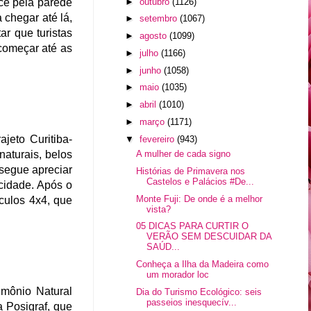
►
outubro
(1126)
ce pela parede
 chegar até lá,
►
setembro
(1067)
ar que turistas
►
agosto
(1099)
começar até as
►
julho
(1166)
►
junho
(1058)
►
maio
(1035)
►
abril
(1010)
►
março
(1171)
jeto Curitiba-
▼
fevereiro
(943)
A mulher de cada signo
naturais, belos
nsegue apreciar
Histórias de Primavera nos
Castelos e Palácios #De...
cidade. Após o
Monte Fuji: De onde é a melhor
culos 4x4, que
vista?
05 DICAS PARA CURTIR O
VERÃO SEM DESCUIDAR DA
SAÚD...
Conheça a Ilha da Madeira como
um morador loc
imônio Natural
Dia do Turismo Ecológico: seis
passeios inesquecív...
a Posigraf, que