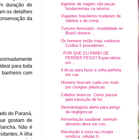
Agentes de viagem são peças
om duração de
fundamentais na retoma...
cam os detalhes
Viajantes brasileiros mudaram de
conservação da
hábitos e de comp...
Turismo ferroviário: modalidade no
Brasil oferece ...
Os homens estão mais vaidosos
Confira 5 procedimen...
. POR QUE EU PAREI DE
PERDER PESO? Especialista
proximadamente
em...
Ideal para toda
4 dicas para fazer a unha perfeita
ce banheiro com
em cas
Homens buscam cada vez mais
por cirurgias plásticas
Cabelos brancos: Como passar
pela transição de for...
Dermatologista alerta para perigo
de negligenciar ...
tado do Paraná.
Alimentação saudável: nenhum
que gostam de
alimento deve ser con...
u lancha. Não é
Revolução à vista na cirurgia
itantes. A ilha
estética: células tr...