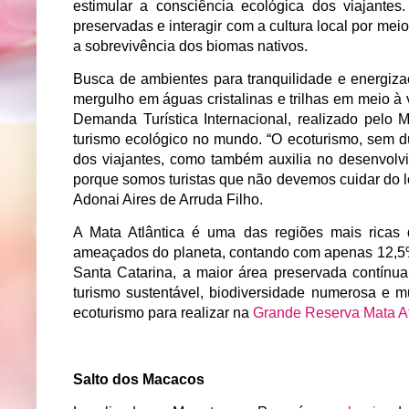
estimular a consciência ecológica dos viajantes
preservadas e interagir com a cultura local por me
a sobrevivência dos biomas nativos.
Busca de ambientes para tranquilidade e energiza
mergulho em águas cristalinas e trilhas em meio à
Demanda Turística Internacional, realizado pelo M
turismo ecológico no mundo. “O ecoturismo, sem dú
dos viajantes, como também auxilia no desenvolv
porque somos turistas que não devemos cuidar do lo
Adonai Aires de Arruda Filho.
A Mata Atlântica é uma das regiões mais rica
ameaçados do planeta, contando com apenas 12,5% 
Santa Catarina, a maior área preservada contínu
turismo sustentável, biodiversidade numerosa e m
ecoturismo para realizar na
Grande Reserva Mata At
Salto dos Macacos