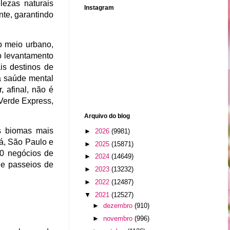
lezas naturais
Instagram
nte, garantindo
o meio urbano,
do levantamento
is destinos de
 a saúde mental
 afinal, não é
 Verde Express,
Arquivo do blog
s biomas mais
►
2026
(9981)
á, São Paulo e
►
2025
(15871)
80 negócios de
►
2024
(14649)
de passeios de
►
2023
(13232)
►
2022
(12487)
▼
2021
(12527)
►
dezembro
(910)
►
novembro
(996)