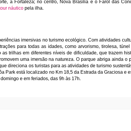
orte, a Fortaleza; no centro, Nova Brasília e o Farol das Co
tour náutico
pela ilha.
riências imersivas no turismo ecológico. Com atividades cultura
rações para todas as idades, como arvorismo, tirolesa, túnel 
as trilhas em diferentes níveis de dificuldade, que trazem his
romovem uma imersão na natureza. O parque abriga ainda o p
e direciona os turistas para as atividades de turismo sustentá
a Park está localizado no Km 18,5 da Estrada da Graciosa e e
a domingo e em feriados, das 9h às 17h.