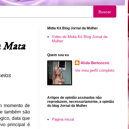
Buscar
Midia Kit Blog Jornal da Mulher
Video do Midia Kit Blog Jornal da
Mulher
a Mata
Quem sou eu
Alida Bertoncini
Ver meu perfil completo
seios
Artigos de opinião assinados não
reproduzem, necessariamente, a opinião
 um momento de
do blog Jornal da Mulher
nte também são
gico, data que
Página inicial
vo principal é