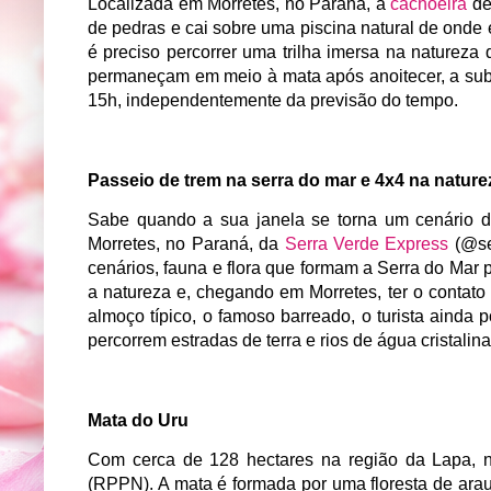
Localizada em Morretes, no Paraná, a
cachoeira
de
de pedras e cai sobre uma piscina natural de onde 
é preciso percorrer uma trilha imersa na natureza 
permaneçam em meio à mata após anoitecer, a subi
15h, independentemente da previsão do tempo.
Passeio de trem na serra do mar e 4x4 na nature
Sabe quando a sua janela se torna um cenário de 
Morretes, no Paraná, da
Serra Verde Express
(@ser
cenários, fauna e flora que formam a Serra do Mar 
a natureza e, chegando em Morretes, ter o contato
almoço típico, o famoso barreado, o turista ainda
percorrem estradas de terra e rios de água cristalina
Mata do Uru
Com cerca de 128 hectares na região da Lapa, n
(RPPN). A mata é formada por uma floresta de arau