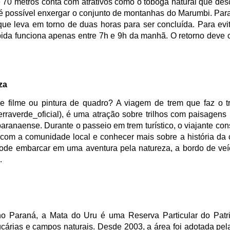
 70 metros conta com atrativos como o tobogã natural que des
é possível enxergar o conjunto de montanhas do Marumbi. Para
que leva em torno de duas horas para ser concluída. Para evit
da funciona apenas entre 7h e 9h da manhã. O retorno deve 
za
filme ou pintura de quadro? A viagem de trem que faz o tra
raverde_oficial), é uma atração sobre trilhos com paisagens 
paranaense. Durante o passeio em trem turístico, o viajante co
 com a comunidade local e conhecer mais sobre a história da 
 pode embarcar em uma aventura pela natureza, a bordo de veí
.
o Paraná, a Mata do Uru é uma Reserva Particular do Patr
cárias e campos naturais. Desde 2003, a área foi adotada pel