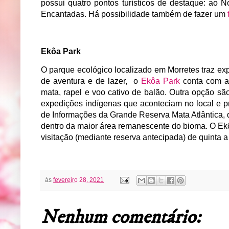
possui quatro pontos turísticos de destaque: ao N
Encantadas. Há possibilidade também de fazer um
Ekôa Park
O parque ecológico localizado em Morretes traz expe
de aventura e de lazer, o
Ekôa Park
conta com at
mata, rapel e voo cativo de balão. Outra opção são 
expedições indígenas que aconteciam no local e p
de Informações da Grande Reserva Mata Atlântica, qu
dentro da maior área remanescente do bioma. O Ekô
visitação (mediante reserva antecipada) de quinta 
às
fevereiro 28, 2021
Nenhum comentário: