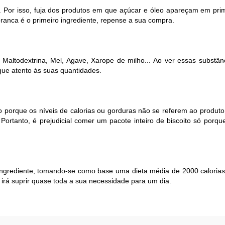
. Por isso, fuja dos produtos em que açúcar e óleo apareçam em prim
branca é o primeiro ingrediente, repense a sua compra.
 Maltodextrina, Mel, Agave, Xarope de milho... Ao ver essas substânc
que atento às suas quantidades.
 porque os níveis de calorias ou gorduras não se referem ao produto 
Portanto, é prejudicial comer um pacote inteiro de biscoito só por
ingrediente, tomando-se como base uma dieta média de 2000 caloria
 irá suprir quase toda a sua necessidade para um dia.