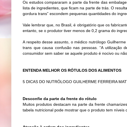
Os estudos compararam a parte da frente das embalagens
lista de ingredientes, que ficam na parte de trás. O resu
gordura trans” escondem pequenas quantidades do ingre
Vale lembrar que, no Brasil, é obrigatório que os fabric
entanto, se o produtor tiver menos de 0,2 grama do ingre
A respeito desse assunto, o médico nutrólogo Guilherme 
trans que causa confusão nas pessoas. “A utilização 
consumidor sem saber se aquele produto é nocivo ou não
ENTENDA MELHOR OS RÓTULOS DOS ALIMENTOS
5 DICAS DO NUTRÓLOGO GUILHERME FERREIRA MA
Desconfie da parte da frente do rótulo
Muitos produtos destacam na parte da frente chamarizes 
tabela nutricional pode mostrar que o produto tem nívei
Atenção à ordem dos ingredientes