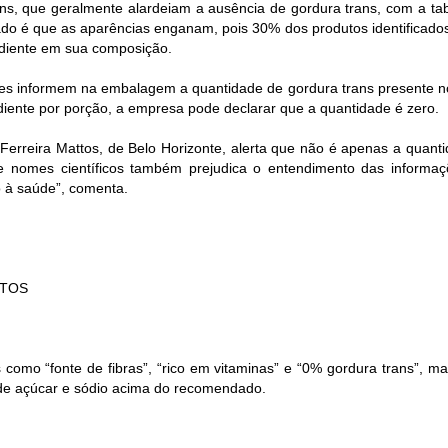
, que geralmente alardeiam a ausência de gordura trans, com a tabe
ltado é que as aparências enganam, pois 30% dos produtos identificado
diente em sua composição.
antes informem na embalagem a quantidade de gordura trans presente n
diente por porção, a empresa pode declarar que a quantidade é zero.
Ferreira Mattos, de Belo Horizonte, alerta que não é apenas a quant
de nomes científicos também prejudica o entendimento das informaç
 à saúde”, comenta.
TTOS
como “fonte de fibras”, “rico em vitaminas” e “0% gordura trans”, ma
s de açúcar e sódio acima do recomendado.