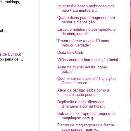
, rankings,
Inverno é a época mais adequada
para tratamentos e...
Quatro dicas para emagrecer sem
perder a disposição
Erros cometidos no pós-operatório
l ...
de cirurgias plá...
Trocar prótese a cada 10 anos:
mito ou verdade?
Dieta Low Carb
os de Burnout
b pena de ...
Vilões contra a harmonização facial
Acne na mulher adulta: como
tratar?
Quer pintar os cabelos? Hairstylist
Carlos Lima en...
Além da barriga: saiba como a
lipoaspiração pode s...
Depilação à cera: dicas que
diminuem a dor na hora...
Sob as lentes: aprenda truques de
maquiagem para q...
5 erros de maquiagem que fazem
você parecer mais v...