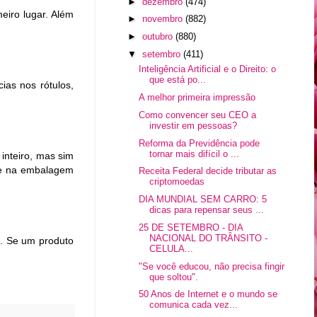
►
dezembro
(474)
eiro lugar. Além
►
novembro
(882)
►
outubro
(880)
▼
setembro
(411)
Inteligência Artificial e o Direito: o
que está po...
ias nos rótulos,
A melhor primeira impressão
Como convencer seu CEO a
investir em pessoas?
Reforma da Previdência pode
tornar mais difícil o ...
inteiro, mas sim
que na embalagem
Receita Federal decide tributar as
criptomoedas
DIA MUNDIAL SEM CARRO: 5
dicas para repensar seus ...
25 DE SETEMBRO - DIA
NACIONAL DO TRÂNSITO -
s. Se um produto
CELULA...
"Se você educou, não precisa fingir
que soltou".
50 Anos de Internet e o mundo se
comunica cada vez...