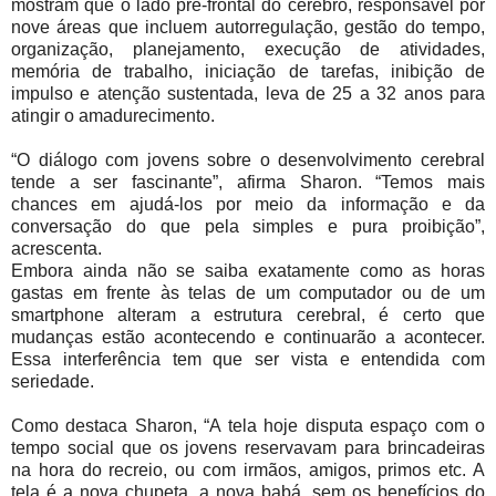
mostram que o lado pré-frontal do cérebro, responsável por
nove áreas que incluem autorregulação, gestão do tempo,
organização, planejamento, execução de atividades,
memória de trabalho, iniciação de tarefas, inibição de
impulso e atenção sustentada, leva de 25 a 32 anos para
atingir o amadurecimento.
“O diálogo com jovens sobre o desenvolvimento cerebral
tende a ser fascinante”, afirma Sharon. “Temos mais
chances em ajudá-los por meio da informação e da
conversação do que pela simples e pura proibição”,
acrescenta.
Embora ainda não se saiba exatamente como as horas
gastas em frente às telas de um computador ou de um
smartphone alteram a estrutura cerebral, é certo que
mudanças estão acontecendo e continuarão a acontecer.
Essa interferência tem que ser vista e entendida com
seriedade.
Como destaca Sharon, “A tela hoje disputa espaço com o
tempo social que os jovens reservavam para brincadeiras
na hora do recreio, ou com irmãos, amigos, primos etc. A
tela é a nova chupeta, a nova babá, sem os benefícios do